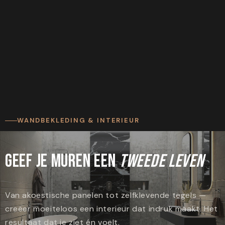
WANDBEKLEDING & INTERIEUR
GEEF JE MUREN EEN
TWEEDE LEVEN
Van akoestische panelen tot zelfklevende tegels —
creëer moeiteloos een interieur dat indruk maakt. Het
resultaat dat je ziet én voelt.