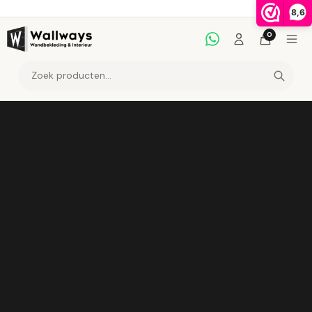
Meteen
8,6
naar de
content
0