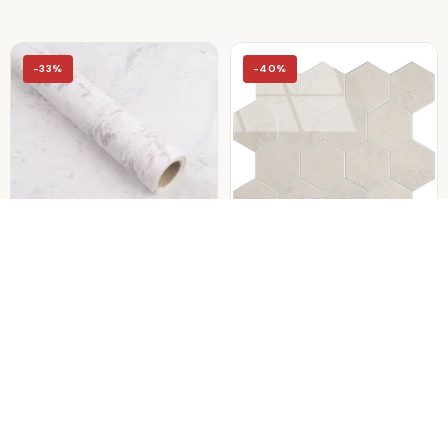
-33%
-40%
ZELFKLEVEND BEHANG -
ZELFKLEVENDE TEGELS -
SOFT CONCRETE - 60
HEXAGON MARBLE BEIGE
CM X 10 M
- 29,2 X 25,4 CM
€39,95
€8,99
€60,00
€15,00
-33%
-39%