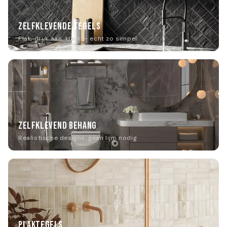
ZELFKLEVENDE TEGELS
Plak, druk aan, klaar — echt zo simpel
ZELFKLEVEND BEHANG
Realistische designs, geen lijm nodig
PLAKTEGELS