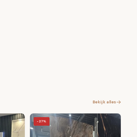
ieve tv-achterwand of als onderdeel van een
Bekijk alles
-27%