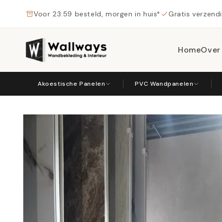
Meteen
naar de
Voor 23:59 besteld, morgen in huis*
Gratis verzend
content
Home
Over
Akoestische Panelen
PVC Wandpanelen
Ga direct naar
productinformatie