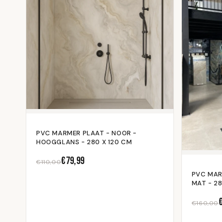
transformatie van uw ruimte!
PVC MARMER PLAAT - NOOR -
HOOGGLANS - 280 X 120 CM
€79,99
€110,00
PVC MARM
MAT - 28
€160,00