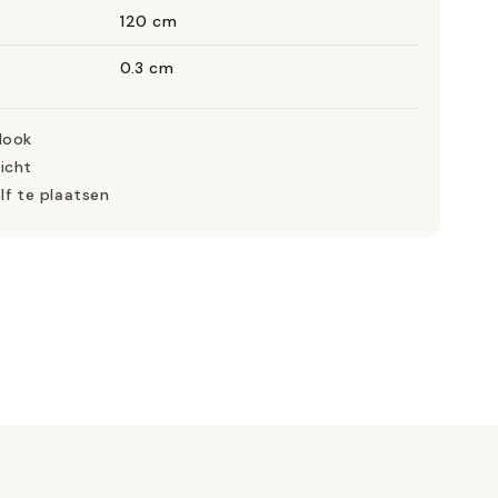
120 cm
0.3 cm
look
icht
lf te plaatsen