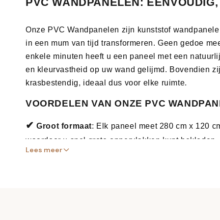
PVC WANDPANELEN: EENVOUDIG,
Onze PVC Wandpanelen zijn kunststof wandpanelen v
in een mum van tijd transformeren. Geen gedoe meer 
enkele minuten heeft u een paneel met een natuurlij
en kleurvastheid op uw wand gelijmd. Bovendien zi
krasbestendig, ideaal dus voor elke ruimte.
VOORDELEN VAN ONZE PVC WANDPAN
✔
Groot formaat
: Elk paneel meet 280 cm x 120 c
waardoor u snel grote oppervlakken kunt bekleden.
Lees meer
✔
Eenvoudige montage
: Snijd op maat met een st
af in natte ruimtes. Ideaal voor zowel binnen- als b
✔
Duurzaam en onderhoudsvriendelijk
: De panel
met ammoniak, kalkvrij, antibacterieel en 100% wate