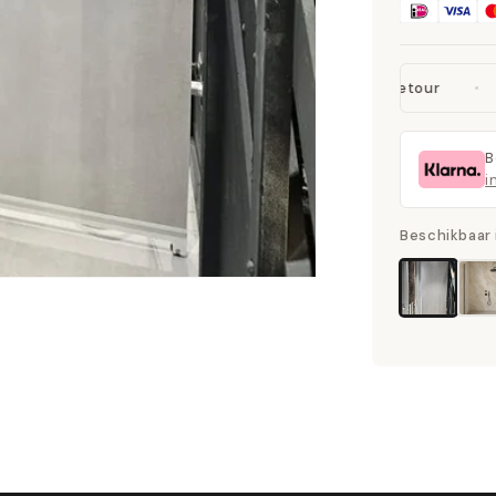
Eenvoudige montage
14 dagen retour
B
i
Beschikbaar 