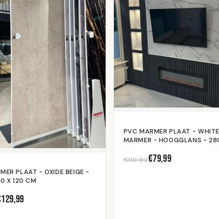
PVC MARMER PLAAT - WHIT
MARMER - HOOGGLANS - 280
CM
€79,99
€110,00
ER PLAAT - OXIDE BEIGE -
0 X 120 CM
€129,99