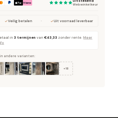
Uitstekend
Webwinkelkeur
Veilig betalen
Uit voorraad leverbaar
Eenvou
etaal in
3 termijnen
van
€43,33
zonder rente.
Meer
nfo
in andere varianten:
+18