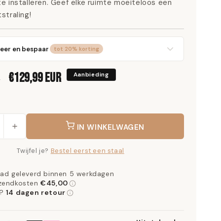
e installeren. Geef elke ruimte moeiteloos een
straling!
eer en bespaar
tot 20% korting
anelen
5% korting
Aanbiedingsprijs
€129,99 EUR
Aanbieding
R
anelen
10% korting
anelen
15% korting
IN WINKELWAGEN
anelen
20% korting
Twijfel je?
Bestel eerst een staal
aad geleverd binnen 5 werkdagen
rzendkosten
€45,00
d?
14 dagen retour