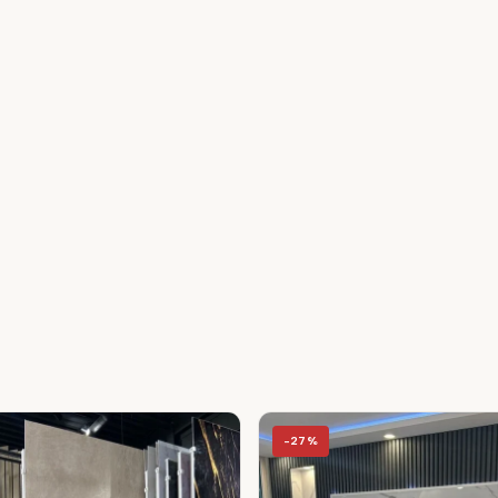
Ja, ze worden vaak gebruikt als decorat
cinewall.
mes.
an de panelen (2 tubes per paneel, 
f oude tegels en druk stevig aan.
n perfecte afwerking.
sief vochtige ruimtes zoals 
beschermfolie om schade tijdens 
-27%
 met de duurzame en stijlvolle PVC 
geniet van een moeiteloze 