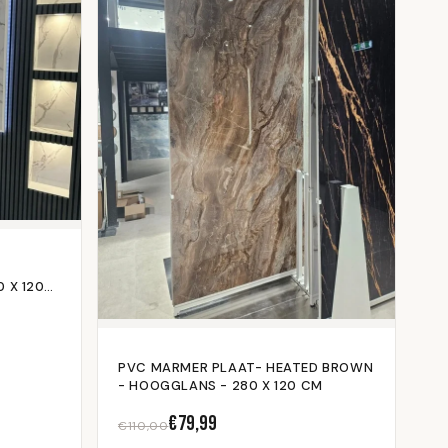
E
 X 120
PVC MARMER PLAAT- HEATED BROWN
- HOOGGLANS - 280 X 120 CM
€79,99
€110,00