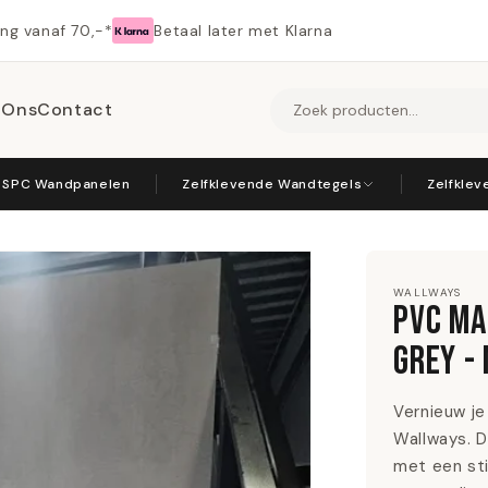
ing vanaf 70,-*
Betaal later met Klarna
 Ons
Contact
SPC Wandpanelen
Zelfklevende Wandtegels
Zelfkle
WALLWAYS
PVC MA
GREY -
Vernieuw je
Wallways. D
met een sti