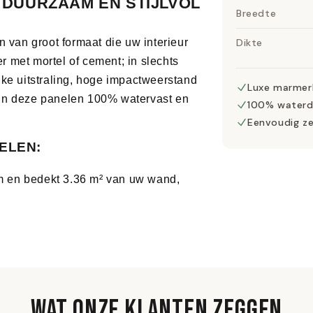
 DUURZAAM EN STIJLVOL
Breedte
Dikte
an groot formaat die uw interieur 
met mortel of cement; in slechts 
ke uitstraling, hoge impactweerstand 
Luxe marmer
jn deze panelen 100% watervast en 
100% waterd
Eenvoudig ze
ELEN:
m en bedekt 3.36 m² van uw wand, 
anleymes, lijm met montagekit en kit 
uitentoepassingen.
en zijn vetvrij en stofvrij te verwerken 
rdicht.
WAT ONZE KLANTEN ZEGGEN