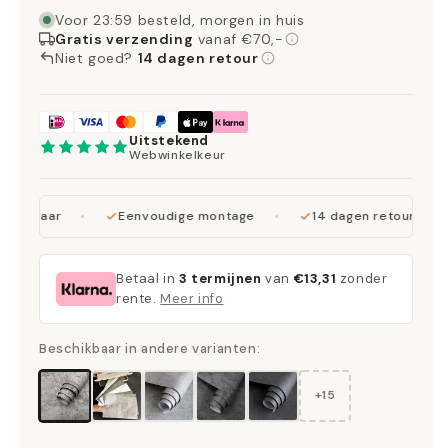
Voor 23:59 besteld, morgen in huis
Gratis verzending
vanaf €70,-
Niet goed?
14 dagen retour
Uitstekend
Webwinkelkeur
verbaar
Eenvoudige montage
14 dagen retour
Betaal in
3 termijnen
van
€13,31
zonder
rente.
Meer info
Beschikbaar in andere varianten:
+15