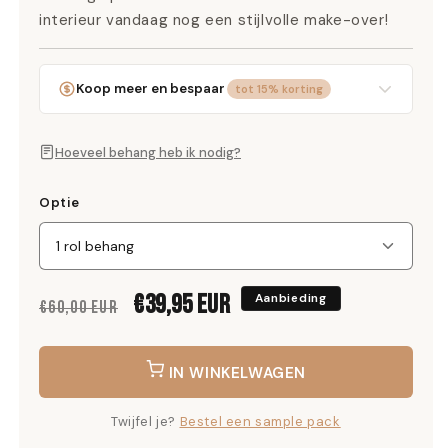
interieur vandaag nog een stijlvolle make-over!
Koop meer en bespaar
tot 15% korting
Vanaf 3 rollen
5% korting
Hoeveel behang heb ik nodig?
Vanaf 4 rollen
10% korting
Optie
Vanaf 5 rollen
15% korting
Normale
Aanbiedingsprijs
€39,95 EUR
Aanbieding
€60,00 EUR
prijs
IN WINKELWAGEN
Twijfel je?
Bestel een sample pack