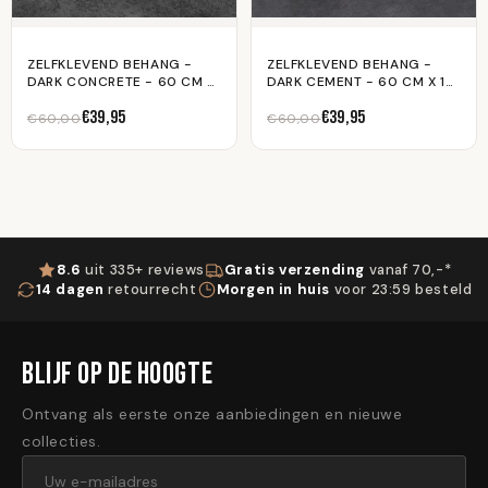
ZELFKLEVEND BEHANG -
ZELFKLEVEND BEHANG -
DARK CONCRETE - 60 CM X
DARK CEMENT - 60 CM X 10
10 M
M
€39,95
€39,95
€60,00
€60,00
8.6
uit 335+ reviews
Gratis verzending
vanaf 70,-*
14 dagen
retourrecht
Morgen in huis
voor 23:59 besteld
BLIJF OP DE HOOGTE
Ontvang als eerste onze aanbiedingen en nieuwe
collecties.