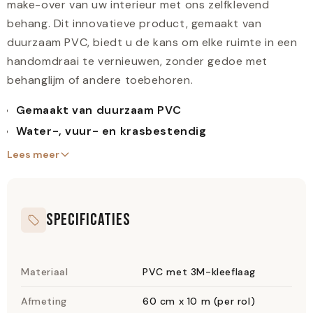
make-over van uw interieur met ons zelfklevend
behang. Dit innovatieve product, gemaakt van
duurzaam PVC, biedt u de kans om elke ruimte in een
handomdraai te vernieuwen, zonder gedoe met
behanglijm of andere toebehoren.
Gemaakt van duurzaam PVC
Water-, vuur- en krasbestendig
Eenvoudig aan te brengen zonder lijm
Lees meer
Geschikt voor vochtige ruimtes
Hoogwaardige 3M-kleeflaag
SPECIFICATIES
Onderhoudsvriendelijk en scheurvast
Voor zowel koop- als huurwoningen
Eenvoudig aan te brengen en te verwijderen
Materiaal
PVC met 3M-kleeflaag
Dankzij de hoogwaardige 3M-kleeflaag aan de
Afmeting
60 cm x 10 m (per rol)